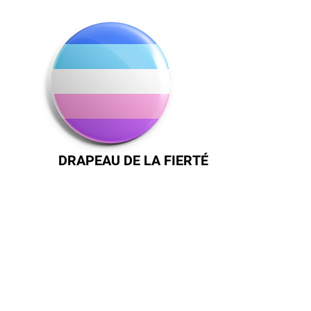
DRAPEAU DE LA FIERTÉ
TRANSFORMISTE
(DRAPEAU DE FIERTÉ TRANSFORMISTE)
Le drapeau transformiste, dont l'artiste
n'a pas été retrouvé, représente la
communauté transformiste comme une
forme d'auto-identification et de
présentation, mais aussi une expression
de genre. Utilisé comme moyen de tracer
une ligne entre le travestissement et le