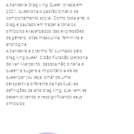
A bandeira Drag King Queer, criada em
2021, questiona o padrão binário de
comportamento social. Como toda arte, o
drag é pautado em trazer à tona os
símbolos exacerbados das expressões
de gênero, ditas masculina, feminina e
andrógina.
A bandeira e o termo foi cunhado pelo
drag king queer Cidão Furacão (persona
de Van Marcelino, pessoa não binária e
queer) e sugere a importância de se
queerizar (ou seja, olhar de uma
perspectiva diferente da habitual) as
definições da arte drag king, que vem se
desenvolvendo e ressignificando seus
símbolos.