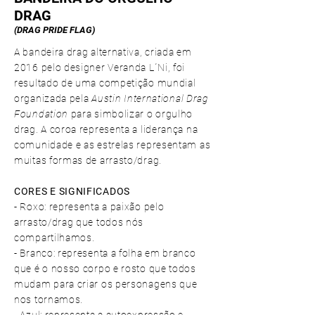
DRAG
(DRAG PRIDE FLAG)
A bandeira drag alternativa, criada em
2016 pelo designer Veranda L´Ni, foi
resultado de uma competição mundial
organizada pela
Austin International Drag
Foundation
para simbolizar o orgulho
drag. A coroa representa a liderança na
comunidade e as estrelas representam as
muitas formas de arrasto/drag.
CORES E SIGNIFICADOS
- Roxo: representa a paixão pelo
arrasto/drag que todos nós
compartilhamos.
- Branco: representa a folha em branco
que é o nosso corpo e rosto que todos
mudam para criar os personagens que
nos tornamos.
- Azul: representa a autoexpressão e